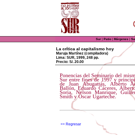
Sur
|
Patio
|
Márgenes
|
Sa
La crítica al capitalismo hoy
Maruja Martínez (compiladora)
Lima: SUR, 1999, 248 pp.
Precio: S/. 20.00
Ponencias del Seminario del mism
Sur entre fines de 1997 y princip
de Juan Abugattás, Alberto Ad
Ballón, Eduardo Cáceres, Albert
Soria, Nelson Manrique, Guill
Smith y Oscar Ugarteche.
<< Regresar