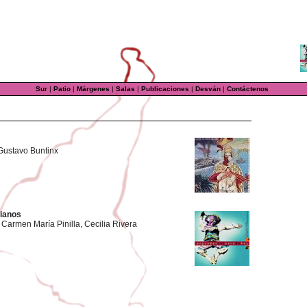
Sur
|
Patio
|
Márgenes
|
Salas
|
Publicaciones
|
Desván
|
Contáctenos
Gustavo Buntinx
ianos
Carmen María Pinilla, Cecilia Rivera