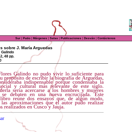
Sur
|
Patio
|
Márgenes
|
Salas
|
Publicaciones
|
Desván
|
Contáctenos
s sobre J. María Arguedas
s Galindo
2, 48 pp.
0
Flores Galindo no pudo vivir lo suficiente para
u propósito de escribir la biografía de Arguedas,
onsideraba indispensable porque condensaba la
 social y cultural más relevante de este siglo.
erla sería acercarse a los hombres y mujeres
 se debaten en una nueva encrucijada. Este
libro reúne dos ensayos que, de algún modo,
 las aproximaciones que el autor pudo realizar
s realizados en Cusco y Jauja.
ar