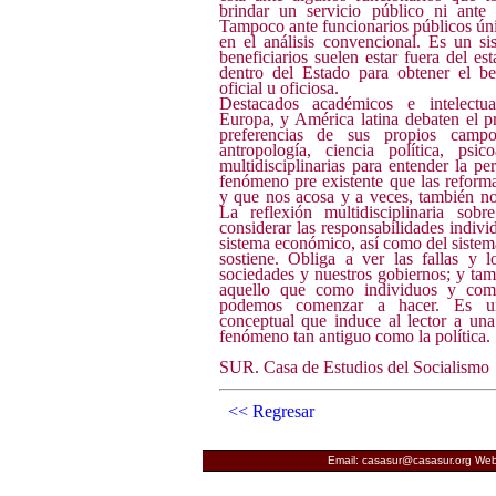
brindar un servicio público ni ante
Tampoco ante funcionarios públicos ú
en el análisis convencional. Es un s
beneficiarios suelen estar fuera del e
dentro del Estado para obtener el b
oficial u oficiosa.
Destacados académicos e intelectu
Europa, y América latina debaten el 
preferencias de sus propios campo
antropología, ciencia política, psic
multidisciplinarias para entender la p
fenómeno pre existente que las reforma
y que nos acosa y a veces, también n
La reflexión multidisciplinaria sob
considerar las responsabilidades indivi
sistema económico, así como del sistema
sostiene. Obliga a ver las fallas y l
sociedades y nuestros gobiernos; y ta
aquello que como individuos y como
podemos comenzar a hacer. Es un
conceptual que induce al lector a un
fenómeno tan antiguo como la política.
SUR. Casa de Estudios del Socialismo
<< Regresar
Email: casasur@casasur.org Web