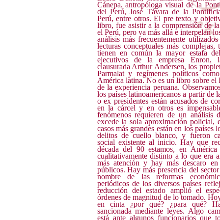
Cánepa, antropóloga visual de la Ponti
del Perú, José Távara de la Pontifici
Perú, entre otros. El pre texto y objet
libro, fue asistir a la comprensión de 
el Perú, pero va más allá e interpelan lo
análisis más frecuentemente utilizad
lecturas conceptuales más complejas, t
tienen en común la mayor estafa de
ejecutivos de la empresa Enron, 
clausurada Arthur Andersen, los propiet
Parmalat y regímenes políticos como
América latina. No es un libro sobre el 
de la experiencia peruana. Observamo
los países latinoamericanos a partir de 
o ex presidentes están acusados de co
en la cárcel y en otros es impensabl
fenómenos requieren de un análisis 
excede la sola aproximación policial,
casos más grandes están en los países l
delitos de cuello blanco, y fueron c
social existente al inicio. Hay que re
década del 90 estamos, en América 
cualitativamente distinto a lo que era
más atención y hay más descaro en
públicos. Hay más presencia del sector
nombre de las reformas económic
periódicos de los diversos países refl
reducción del estado amplió el espe
órdenes de magnitud de lo tomado. Hoy
en cinta ¿por qué? ¿para qué? Ha
sancionada mediante leyes. Algo cam
está ante algunos funcionarios que 