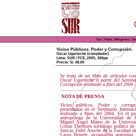
Sur
|
Patio
|
Márgenes
|
Sa
Vicios Públicos. Poder y Corrupción.
Oscar Ugarteche (compilador)
Lima: SUR / FCE, 2005, 368pp
Precio: S/. 48.00
Se trata de un libro de artículos co
Oscar Ugarteche
a partir del Semina
Corrupción realizado a fines del 2004
NOTA DE PRENSA
Vicios públicos. Poder y corrupc
presentados en el 'Seminario Internac
realizado a fines del 2004. En el pa
antropóloga de la Universidad de 
Miguel Angel Mateo de la Universi
Göran Therborn sociólogo político de
Suecia; Fidel Aroche de la Facultad
Laura Benetti, sicoanalista argentin