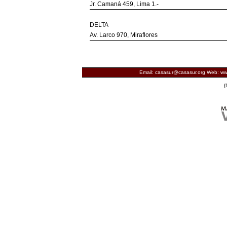
Jr. Camaná 459, Lima 1.-
DELTA
Av. Larco 970, Miraflores
Email: casasur@casasur.org Web: ww
{