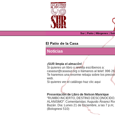
Sur
|
Patio
|
Márgenes
|
Sal
El Patio de la Casa
Noticias
¡SUR limpia el almacén!
Si quieres un libro o revista escríbenos a:
casasur@casasur.org o llámanos al telef. 996 2
Te haremos una enorme rebaja sobre los precios 
web.
Si quieres ver el catálogo haz clic aqui
Presentación de Libro de Nelson Manrique
"RUMBO INCIERTO, DESTINO DESCONOCIDO.
ALANISMO": Comentaristas: Augusto Álvarez Rodr
Bazán. Dia: Lunes 21 de Diciembre, a las 7 p.m; L
(Bolognesi 510)