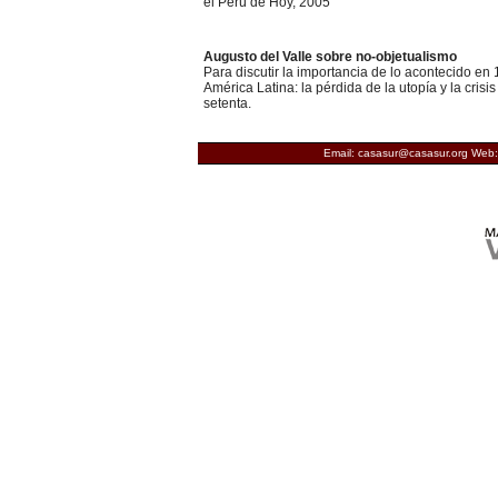
el Perú de Hoy, 2005
Augusto del Valle sobre no-objetualismo
Para discutir la importancia de lo acontecido e
América Latina: la pérdida de la utopía y la cris
setenta.
Email: casasur@casasur.org Web: