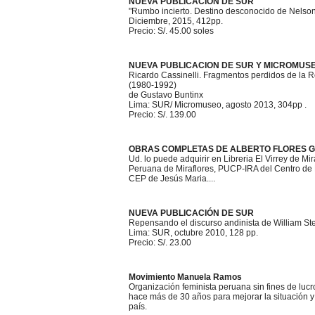
NUEVA PUBLICACIÓN DE SUR
"Rumbo incierto. Destino desconocido de Nelso
Diciembre, 2015, 412pp.
Precio: S/. 45.00 soles
NUEVA PUBLICACION DE SUR Y MICROMUS
Ricardo Cassinelli. Fragmentos perdidos de la
(1980-1992)
de Gustavo Buntinx
Lima: SUR/ Micromuseo, agosto 2013, 304pp .
Precio: S/. 139.00
OBRAS COMPLETAS DE ALBERTO FLORES G
Ud. lo puede adquirir en Libreria El Virrey de Mir
Peruana de Miraflores, PUCP-IRA del Centro de L
CEP de Jesús Maria....
NUEVA PUBLICACIÓN DE SUR
Repensando el discurso andinista de William Ste
Lima: SUR, octubre 2010, 128 pp.
Precio: S/. 23.00
Movimiento Manuela Ramos
Organización feminista peruana sin fines de luc
hace más de 30 años para mejorar la situación y
país.